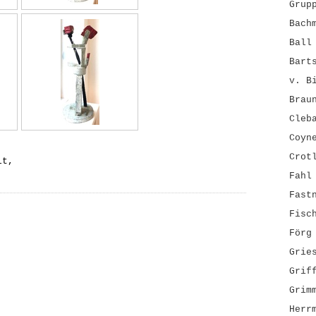
Grup
Bach
Ball
Bart
v. B
Brau
Cleb
Coyn
Crot
lt,
Fahl
Fast
Fisc
Förg
Grie
Grif
Grim
Herr