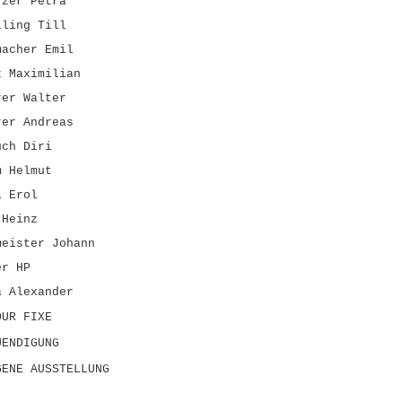
rzer Petra
lling Till
macher Emil
z Maximilian
rer Walter
rer Andreas
uch Diri
m Helmut
l Erol
 Heinz
meister Johann
er HP
a Alexander
OUR FIXE
UENDIGUNG
GENE AUSSTELLUNG