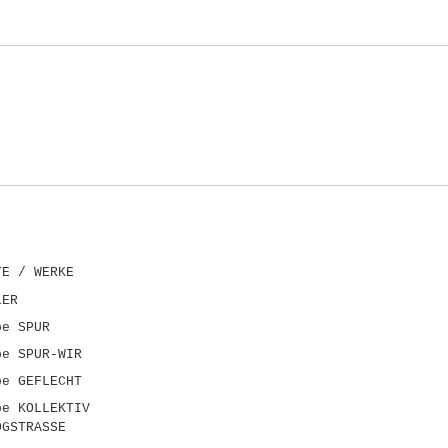
TE / WERKE
LER
pe SPUR
pe SPUR-WIR
pe GEFLECHT
pe KOLLEKTIV
OGSTRASSE