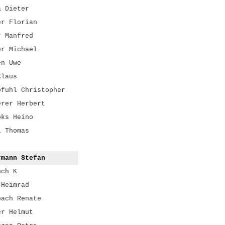
a Dieter
er Florian
r Manfred
er Michael
en Uwe
Klaus
pfuhl Christopher
erer Herbert
oks Heino
l Thomas
rmann Stefan
uch K
 Heimrad
bach Renate
er Helmut