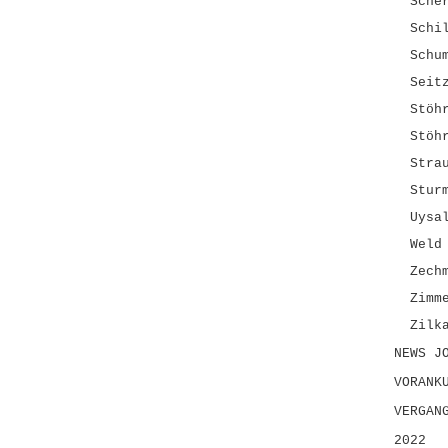
Sche
Schi
Schu
Seit
Stöh
Stöh
Stra
Stur
Uysa
Weld
Zech
Zimm
Zilk
NEWS J
VORANK
VERGAN
2022