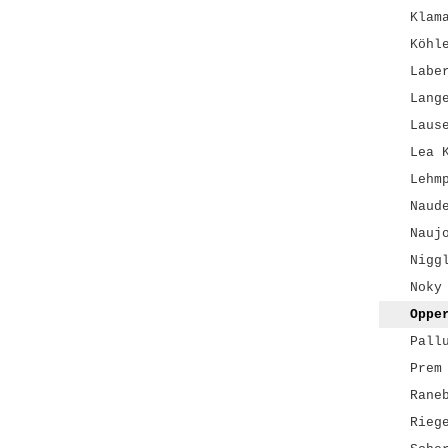
Klam
Köhl
Labe
Lang
Laus
Lea 
Lehm
Naud
Nauj
Nigg
Noky
Oppe
Pall
Prem
Rane
Rieg