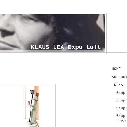
KLAUS LEA Expo Loft
HOME
ANGEBO
KÜNST
Grup
Grup
Grup
Grup
HERZ