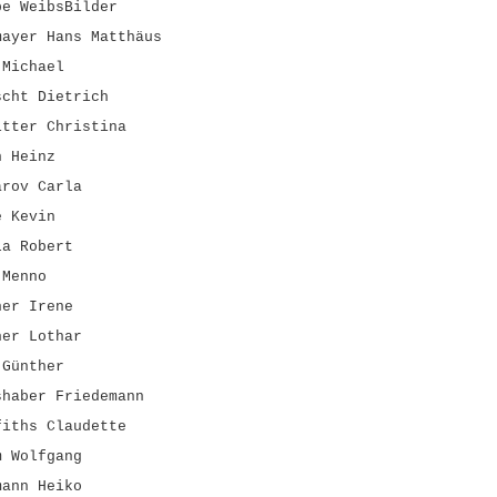
pe WeibsBilder
mayer Hans Matthäus
 Michael
scht Dietrich
itter Christina
n Heinz
arov Carla
e Kevin
la Robert
 Menno
ner Irene
her Lothar
 Günther
shaber Friedemann
fiths Claudette
m Wolfgang
mann Heiko